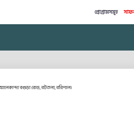
প্রোগ্রামসমূহ
সাফল
র আলেকান্দা বগুড়া রোড, বটতলা, বরিশাল।