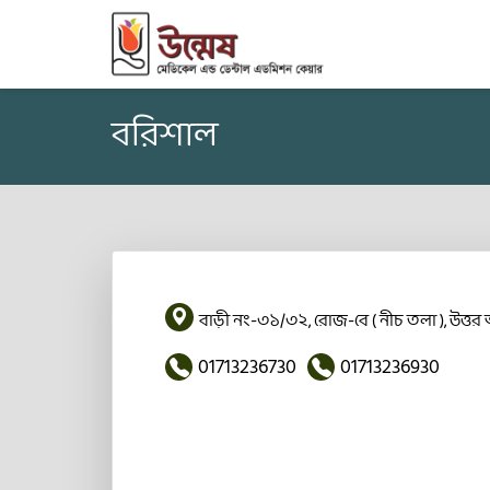
বরিশাল
বাড়ী নং-৩১/৩২, রোজ-বে ( নীচ তলা ), উত্ত
01713236730
01713236930