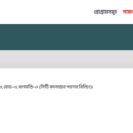
প্রোগ্রামসমূহ
সাফল
৩, রোড-৩, ধানমন্ডি-৩ (সিটি কলেজের পাশের বিল্ডিং)।