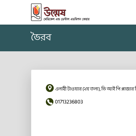
ভৈরব
এলাহী টাওয়ার (২য় তলা), ভি আই পি প্লাজার
01713236803