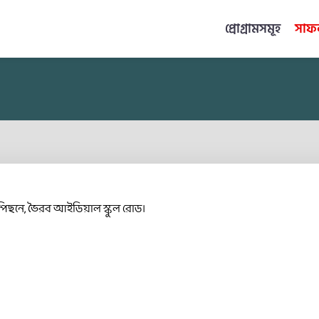
প্রোগ্রামসমূহ
সাফল
 পিছনে, ভৈরব আইডিয়াল স্কুল রোড।